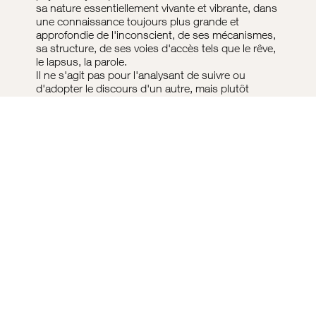
sa nature essentiellement vivante et vibrante, dans
une connaissance toujours plus grande et
approfondie de l'inconscient, de ses mécanismes,
sa structure, de ses voies d'accès tels que le rêve,
le lapsus, la parole.
Il ne s'agit pas pour l'analysant de suivre ou
d'adopter le discours d'un autre, mais plutôt
d'entendre et de se réapproprier son propre
discours, quitte à le remanier, à le mettre à jour.