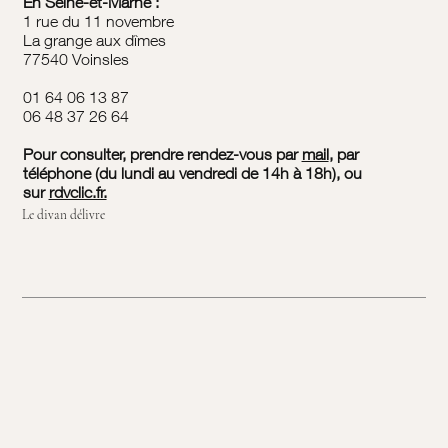
En Seine-et-Marne :
1 rue du 11 novembre
La grange aux dîmes
77540 Voinsles
01 64 06 13 87
06 48 37 26 64
Pour consulter, prendre rendez-vous par
mail
, par
téléphone (du lundi au vendredi de 14h à 18h), ou
sur
rdvclic.fr.
Le divan délivre